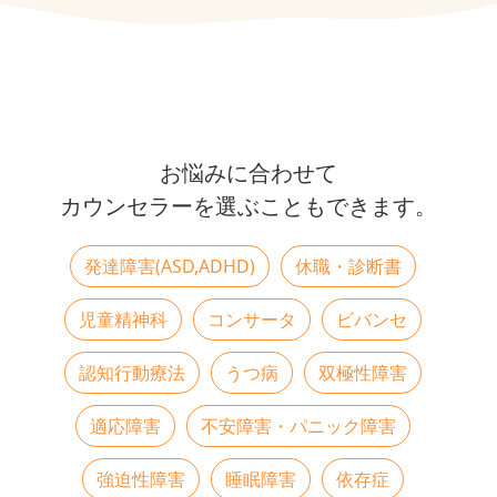
不安を抱えるあなたへ。
お悩みに合わせて
まずはゆっくり
カウンセラーを選ぶこともできます。
お話ししてみませんか？
発達障害(ASD,ADHD)
休職・診断書
カウンセラーの一覧はこちら
児童精神科
コンサータ
ビバンセ
認知行動療法
うつ病
双極性障害
適応障害
不安障害・パニック障害
強迫性障害
睡眠障害
依存症