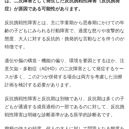
は、二次障害として発生した反抗挑戦性障害（反抗挑発
症）が原因である可能性があります。
反抗挑戦性障害とは、主に学童期から思春期にかけての年
齢の子どもにみられる行動障害で、過度な怒りや攻撃的な
態度、大人に対する反抗的・挑発的な言動などを伴うのが
特徴です。
遺伝や脳の構造・機能の偏り、環境を要因とするほか、注
意欠如・多動症（ADHD）の二次障害として発症するケー
スが多く、この2つが併発する場合は両方を考慮した治療
計画を検討する必要があります。
反抗挑戦性障害と反抗期は別物であり、反抗期は多くの子
どもが通過する成長過程の一部であるのに対して、反抗挑
戦性障害は明確な診断基準がある医学的診断名です。
癇癪の強さや頻度、何人の大人に対して問題となる態度を