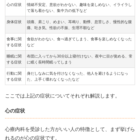
心の症状
情緒不安定、意欲がわかない、趣味を楽しめない、イライラし
て落ち着かない、集中力の低下など
身体症状
頭痛、肩こり、めまい、耳鳴り、動悸、息苦しさ、慢性的な腹
痛、吐き気、性欲の不振、生理不順など
食事に関
食欲がわかない、食べ過ぎてしまう、食事を楽しめなくなった
する症状
など
睡眠に関
布団に入ってから30分以上寝付けない、夜中に目が覚める、常
する症状
に眠く長時間眠ってしまう
行動に関
身だしなみに気を付けなくなった、他人を避けるようになっ
する症状
た、上手く喋れなくなったなど
ここでは上記の症状についてそれぞれ解説します。
心の症状
心療内科を受診した方がいい人の特徴として、まず挙げら
れるのが心の症状です。