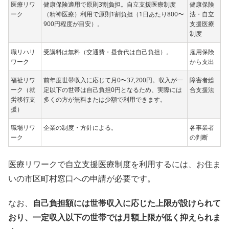
医療リワ
健康保険適用で原則3割負担。自立支援医療制度
健康保険
ーク
（精神医療）利用で原則1割負担（1日あたり800〜
法・自立
900円程度が目安）。
支援医療
制度
職リハリ
受講料は無料（交通費・昼食代は自己負担）。
雇用保険
ワーク
から支出
福祉リワ
前年度世帯収入に応じて月0〜37,200円。収入が一
障害者総
ーク（就
定以下の世帯は自己負担0円となるため、実際には
合支援法
労移行支
多くの方が無料または少額で利用できます。
援）
職場リワ
企業の制度・方針による。
各事業者
ーク
の判断
医療リワークで自立支援医療制度を利用するには、お住ま
いの市区町村窓口への申請が必要です。
なお、
自己負担額には世帯収入に応じた上限が設けられて
おり、一定収入以下の世帯では月額上限が低く抑えられま