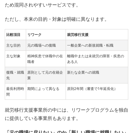
ため混同されやすいサービスです。
ただし、本来の目的・対象は明確に異なります。
比較項目
リワーク
就労移行支援
主な目的
元の職場への復職
一般企業への新規就職・転職
主な対象
精神疾患で休職中の在
離職中または未就労の障害・疾患の
職者
ある人
復職・就職
原則として元の在籍企
新たな企業への就職
先
業
最長利用時
期間によって異なる
原則2年間（審査で1年延長化）
間
就労移行支援事業所の中には、リワークプログラムを独自
に提供している事業所もあります。
「元の職場に戻りたい」のか「新しい職場に就職したい」