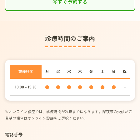
今すぐ予約する
診療時間のご案内
診療時間
月
火
水
木
金
土
日
祝
●
●
●
●
●
●
●
ｰ
10:00 - 19:30
※オンライン診療では、診療時間が24時までになります。深夜帯の受診がご
希望の場合はオンライン診療をご選択ください。
電話番号