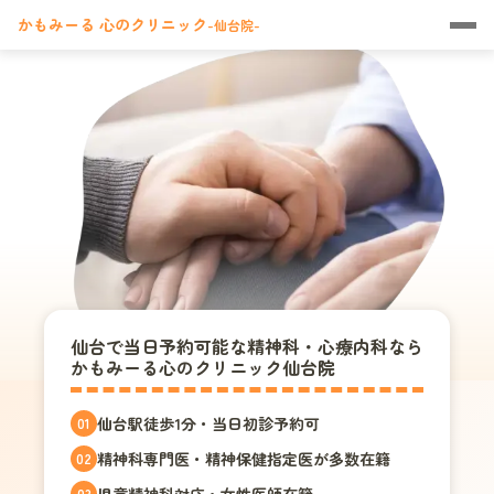
かもみーる 心のクリニック
-仙台院-
仙台で当日予約可能な精神科・心療内科なら
かもみーる心のクリニック仙台院
仙台駅徒歩1分・当日初診予約可
01
精神科専門医・精神保健指定医が多数在籍
02
03