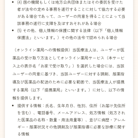
(4) 国の機関もしくは地方公共団体またはその委託を受けた
者が法令の定める事務を遂行することに対して協力する必要
がある場合であって、ユーザーの同意を得ることによって当
該事務の遂行に支障を及ぼすおそれがある場合
(5) その他、個人情報の保護に関する法律（以下「個人情報
保護法」といいます。）その他の法令で認められる場合
（オンライン薬局への情報提供）当医療法人は、ユーザーが医
薬品の受け取り方法としてオンライン薬局サービス（本サービ
ス上の表示名「お家で受け取り」）を選択した場合には、当該
ユーザーの同意に基づき、当該ユーザーに対する調剤、服薬指
導及び医薬品の配送のために必要な範囲で、当医療法人が提携
する薬局（以下「提携薬局」といいます。）に対し、以下の情
報を提供します。
提供する情報：氏名、生年月日、性別、住所（お届け先住所
を含む）、電話番号、メールアドレス、処方情報（処方され
た医薬品の名称・数量・用法用量等）、並びに病歴・アレル
ギー・服薬状況その他調剤及び服薬指導に必要な診療に関す
る情報