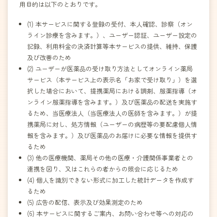
用目的は以下のとおりです。
(1) 本サービスに関する登録の受付、本人確認、診察（オン
ライン診療を含みます。）、ユーザー認証、ユーザー設定の
記録、利用料金の決済計算等本サービスの提供、維持、保護
及び改善のため
(2) ユーザーが医薬品の受け取り方法としてオンライン薬局
サービス（本サービス上の表示名「お家で受け取り」）を選
択した場合において、提携薬局における調剤、服薬指導（オ
ンライン服薬指導を含みます。）及び医薬品の配送を実施す
るため、当医療法人（当医療法人の医師を含みます。）が提
携薬局に対し、処方情報（ユーザーの病歴等の要配慮個人情
報を含みます。）及び医薬品のお届けに必要な情報を提供す
るため
(3) 他の医療機関、薬局その他の医療・介護関係事業者との
連携を図り、又はこれらの者からの照会に応じるため
(4) 個人を識別できない形式に加工した統計データを作成す
るため
(5) 広告の配信、表示及び効果測定のため
(6) 本サービスに関するご案内、お問い合わせ等への対応の