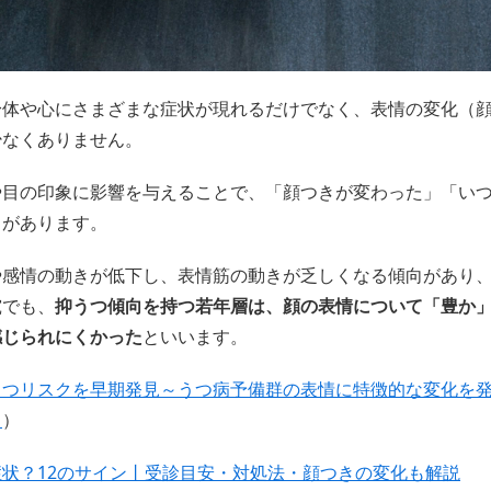
身体や心にさまざまな症状が現れるだけでなく、表情の変化（
少なくありません。
や目の印象に影響を与えることで、「顔つきが変わった」「い
とがあります。
や感情の動きが低下し、表情筋の動きが乏しくなる傾向があり
究でも、
抑うつ傾向を持つ若年層は、顔の表情について「豊か
感じられにくかった
といいます。
うつリスクを早期発見～うつ病予備群の表情に特徴的な変化を発
～
）
状？12のサイン丨受診目安・対処法・顔つきの変化も解説