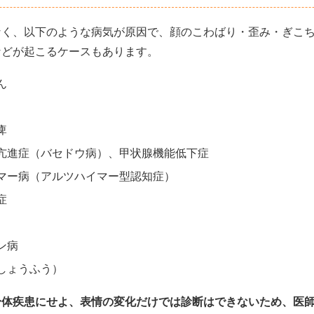
なく、以下のような病気が原因で、顔のこわばり・歪み・ぎこ
などが起こるケースもあります。
ん
痺
亢進症（バセドウ病）、甲状腺機能低下症
マー病（アルツハイマー型認知症）
症
ン病
しょうふう）
身体疾患にせよ、表情の変化だけでは診断はできないため、医