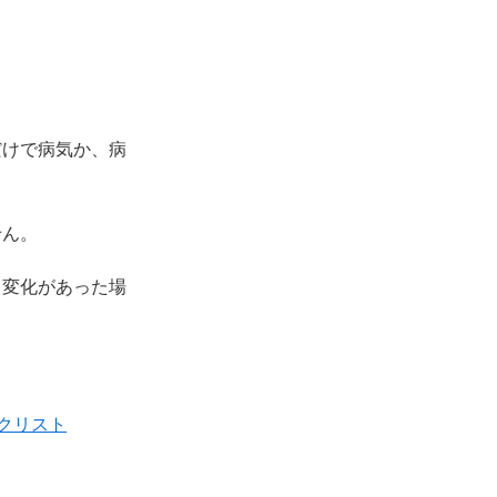
だけで病気か、病
せん。
る変化があった場
クリスト