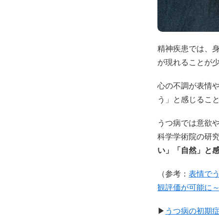
精神疾患では、
が現れることが
心の不調が表情
う」と感じるこ
うつ病では意欲
科学学術院の研
い」「自然」と
（参考：
表情で
観評価が可能に
▶
うつ病の初期症