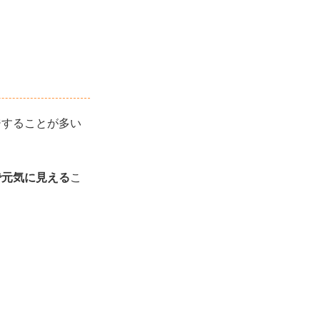
。
ジすることが多い
で元気に見える
こ