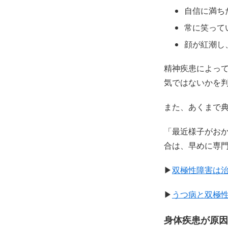
自信に満ち
常に笑って
顔が紅潮し
精神疾患によっ
気ではないかを
また、あくまで
「最近様子がお
合は、早めに専
▶
双極性障害は
▶
うつ病と双極性
身体疾患が原因