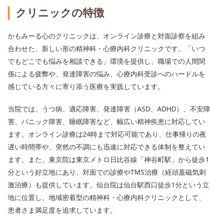
クリニックの特徴
かもみーる心のクリニックは、オンライン診療と対面診察を組み
合わせた、新しい形の精神科・心療内科クリニックです。「いつ
でもどこでも悩みを相談できる」環境を提供し、職場での人間関
係による疲弊や、発達障害の悩み、心療内科受診へのハードルを
感じている方々に寄り添う医療を実践しています。
当院では、うつ病、適応障害、発達障害（ASD、ADHD）、不安障
害、パニック障害、睡眠障害など、幅広い精神疾患に対応してい
ます。オンライン診療は24時まで対応可能であり、仕事帰りの夜
遅い時間帯や、突然の不調にも迅速に対応できる体制を整えてい
ます。また、東京院は東京メトロ日比谷線「神谷町駅」から徒歩1
分という好立地にあり、対面での診療やTMS治療（経頭蓋磁気刺
激治療）も提供しています。仙台院は仙台駅西口徒歩1分という立
地に位置し、地域密着型の精神科・心療内科クリニックとして、
患者さま満足度を追求しています。