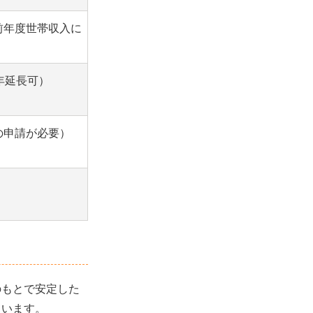
前年度世帯収入に
年延長可）
の申請が必要）
のもとで安定した
ています。