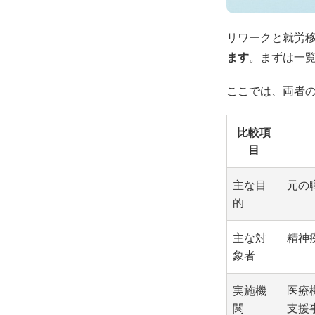
リワークと就労
ます
。まずは一
ここでは、両者
比較項
目
主な目
元の
的
主な対
精神
象者
実施機
医療
関
支援