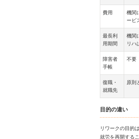
費用
機関
ービ
最長利
機関
用期間
リハ
障害者
不要
手帳
復職・
原則
就職先
目的の違い
リワークの目的
就労を再開する