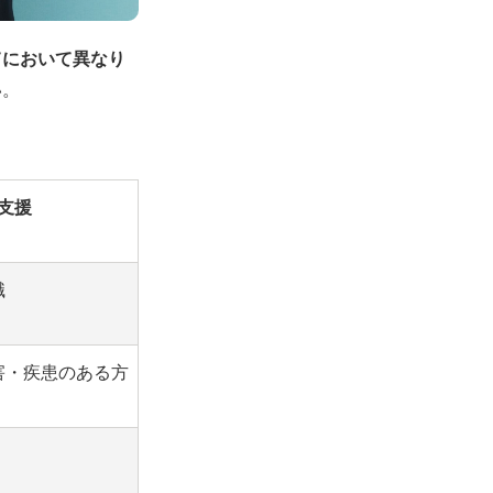
てにおいて異なり
い。
支援
職
害・疾患のある方